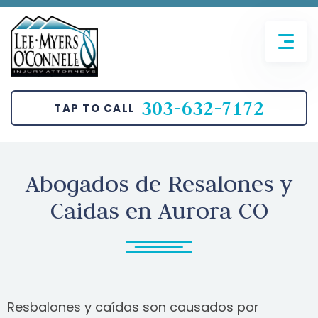
FIRM OVERVIEW
AVIATION ACCIDENTS
JOHN T. O’CONNELL
BICYCLE ACCIDENTS
303-632-7172
TAP TO CALL
SANGHUN LEE
CAR ACCIDENTS
BRETT MYERS
MOTORCYCLE ACCIDENTS
Abogados de Resalones y
PEDESTRIAN ACCIDENTS
Caidas en Aurora CO
TRUCKING ACCIDENTS
SLIP AND FALL
Resbalones y caídas son causados por
WRONGFUL DEATH